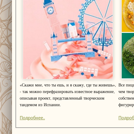
«Скажи мне, что ты ешь, и я скажу, где ты живешь»,
Все пицц
- так можно перефразировать известное выражение,
чем тво
описывая проект, представленный творческим
собствен
тандемом из Испании.
фигуриру
Подробнее..
Подроб